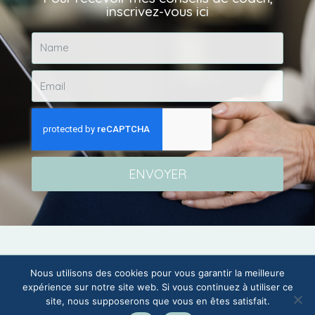
inscrivez-vous ici
ENVOYER
Nous utilisons des cookies pour vous garantir la meilleure
expérience sur notre site web. Si vous continuez à utiliser ce
site, nous supposerons que vous en êtes satisfait.
© 2023 Human Place – Tous droits réservés – Crédit Photos :
Dav